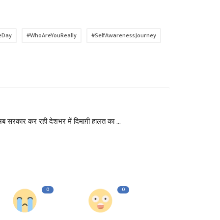
eDay
#WhoAreYouReally
#SelfAwarenessJourney
अब सरकार कर रही देशभर में दिमाग़ी हालत का ...
0
0