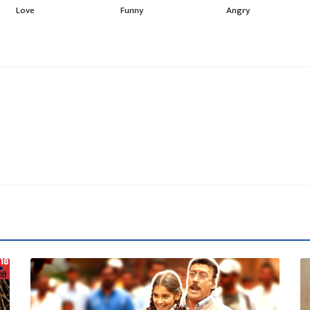
Love
Funny
Angry