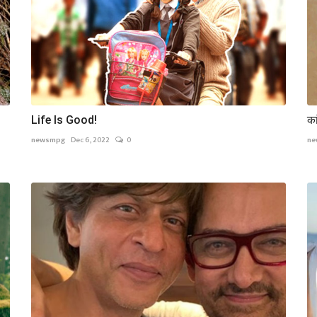
Life Is Good!
का
newsmpg
Dec 6, 2022
0
ne