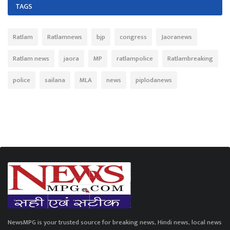
TAGS
Ratlam
Ratlamnews
bjp
congress
Jaoranews
Ratlam news
jaora
MP
ratlampolice
Ratlambreaking
police
sailana
MLA
news
piplodanews
NewsMPG is your trusted source for breaking news, Hindi news, local news