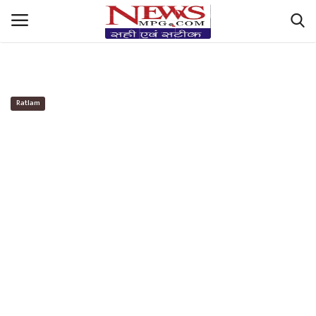
https://hindi-fonts.com/fonts/mangal-boldhttps://hindi-
fonts.com/fonts/mangal-bold
देश-दुनिया रिपोर्ट
Ratlam
मध्यप्रदेश हलचल
Sports Masala
सेहत Central+देसी नुस्ख़े
धर्म और ज्योतिष
Filmy तड़का & StyleLife
किसान की बात