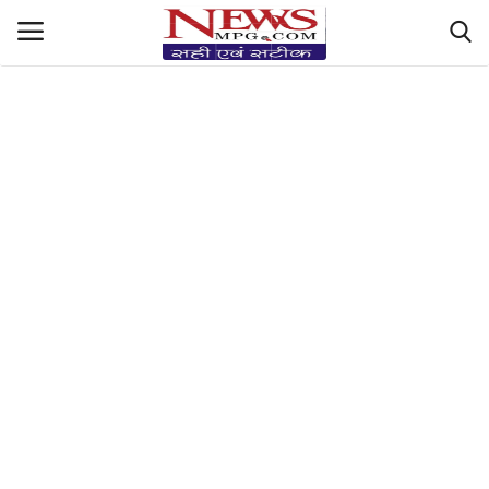
https://hindi-fonts.com/fonts/mangal-boldhttps://hindi-
fonts.com/fonts/mangal-bold
देश-दुनिया रिपोर्ट
मध्यप्रदेश हलचल
Sports Masala
सेहत Central+देसी नुस्ख़े
धर्म और ज्योतिष
Filmy तड़का & StyleLife
किसान की बात