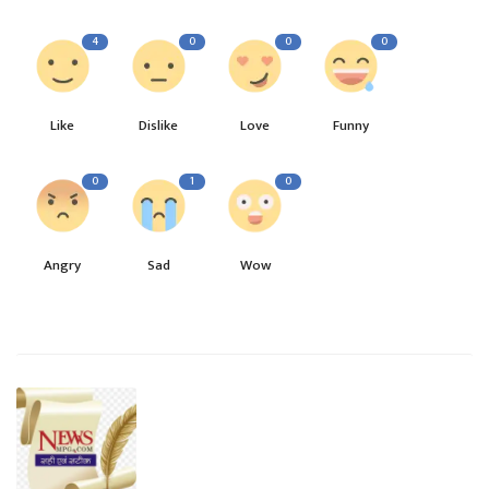
4
0
0
0
Like
Dislike
Love
Funny
0
1
0
Angry
Sad
Wow