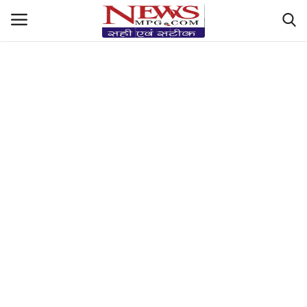
https://hindi-fonts.com/fonts/mangal-boldhttps://hindi-
fonts.com/fonts/mangal-bold
देश-दुनिया रिपोर्ट
मध्यप्रदेश हलचल
Sports Masala
सेहत Central+देसी नुस्ख़े
धर्म और ज्योतिष
Filmy तड़का & StyleLife
किसान की बात