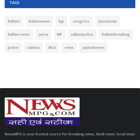
TAGS
Ratlam
Ratlamnews
bjp
congress
Jaoranews
Ratlam news
jaora
MP
ratlampolice
Ratlambreaking
police
sailana
MLA
news
piplodanews
NewsMPG is your trusted source for breaking news, Hindi news, local news