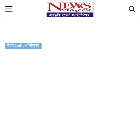
https://hindi-fonts.com/fonts/mangal-boldhttps://hindi-
fonts.com/fonts/mangal-bold
देश-दुनिया रिपोर्ट
सेहत Central+देसी नुस्ख़े
मध्यप्रदेश हलचल
Sports Masala
सेहत Central+देसी नुस्ख़े
धर्म और ज्योतिष
Filmy तड़का & StyleLife
किसान की बात