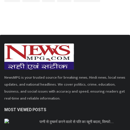
NewsMPG is your trusted source for breaking news, Hindi news, local news
updates, and national headlines. We cover politics, crime, education,
business, and social issues with accuracy and speed, ensuring readers get
real-time and reliable information.
MOST VIEWED POSTS
पत्नी से दुष्कर्म करने वालो से पति का खूनी बदला, विस्फो...