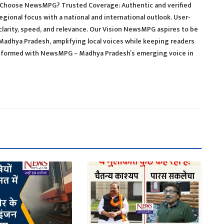
Choose NewsMPG? Trusted Coverage: Authentic and verified
regional focus with a national and international outlook. User-
clarity, speed, and relevance. Our Vision NewsMPG aspires to be
 Madhya Pradesh, amplifying local voices while keeping readers
y informed with NewsMPG – Madhya Pradesh’s emerging voice in