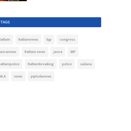
TAGS
Ratlam
Ratlamnews
bjp
congress
Jaoranews
Ratlam news
jaora
MP
ratlampolice
Ratlambreaking
police
sailana
MLA
news
piplodanews