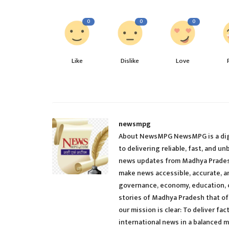
0
0
0
Like
Dislike
Love
newsmpg
About NewsMPG NewsMPG is a digit
to delivering reliable, fast, and u
news updates from Madhya Pradesh,
make news accessible, accurate, a
governance, economy, education, c
stories of Madhya Pradesh that o
our mission is clear: To deliver fa
international news in a balanced m