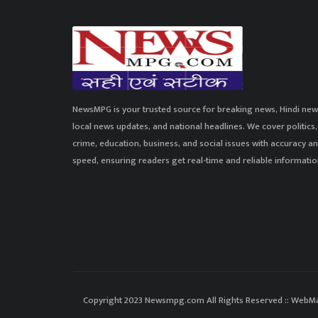
NewsMPG is your trusted source for breaking news, Hindi new
local news updates, and national headlines. We cover politics,
crime, education, business, and social issues with accuracy a
speed, ensuring readers get real-time and reliable informatio
Copyright 2023 Newsmpg.com All Rights Reserved :: WebMa