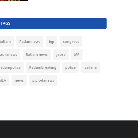
TAGS
Ratlam
Ratlamnews
bjp
congress
Jaoranews
Ratlam news
jaora
MP
ratlampolice
Ratlambreaking
police
sailana
MLA
news
piplodanews