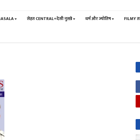
MASALA
सेहत CENTRAL+देसी नुस्ख़े
धर्म और ज्योतिष
FILMY त