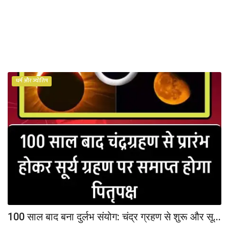
About Us -
Contact Us
सीधी बात- तीखी बात
धर्म और ज्योतिष
100 साल बाद बना दुर्लभ संयोग: चंद्र ग्रहण से शुरू और सू...