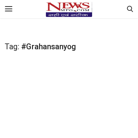
https://hindi-fonts.com/fonts/mangal-boldhttps://hindi-
fonts.com/fonts/mangal-bold
देश-दुनिया रिपोर्ट
Tag:
#Grahansanyog
मध्यप्रदेश हलचल
Sports Masala
सेहत Central+देसी नुस्ख़े
धर्म और ज्योतिष
Filmy तड़का & StyleLife
किसान की बात