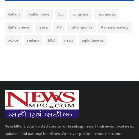
Ratlam
Ratlamnews
bjp
congress
Jaoranews
Ratlam news
jaora
MP
ratlampolice
Ratlambreaking
police
sailana
MLA
news
piplodanews
NewsMPG is your trusted source for breaking news, Hindi news, local news
updates, and national headlines. We cover politics, crime, education,