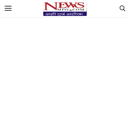
https://hindi-fonts.com/fonts/mangal-boldhttps://hindi-
fonts.com/fonts/mangal-bold
देश-दुनिया रिपोर्ट
मध्यप्रदेश हलचल
Sports Masala
सेहत Central+देसी नुस्ख़े
धर्म और ज्योतिष
Filmy तड़का & StyleLife
किसान की बात